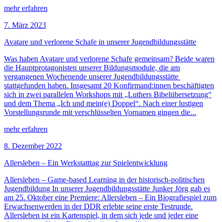
mehr erfahren
7. März 2023
Avatare und verlorene Schafe in unserer Jugendbildungsstätte
Was haben Avatare und verlorene Schafe gemeinsam? Beide waren
die Hauptprotagonisten unserer Bildungsmodule, die am
vergangenen Wochenende unserer Jugendbildungsstätte
stattgefunden haben. Insgesamt 20 Konfirmand:innen beschäftigten
sich in zwei parallelen Workshops mit „Luthers Bibelübersetzung“
und dem Thema „Ich und mein(e) Doppel“. Nach einer lustigen
Vorstellungsrunde mit verschlüsselten Vornamen gingen die...
mehr erfahren
8. Dezember 2022
Allersleben – Ein Werkstatttag zur Spielentwicklung
Allersleben – Game-based Learning in der historisch-politischen
Jugendbildung In unserer Jugendbildungsstätte Junker Jörg gab es
am 25. Oktober eine Premiere: Allersleben – Ein Biografiespiel zum
Erwachsenwerden in der DDR erlebte seine erste Testrunde.
Allersleben ist ein Kartenspiel, in dem sich jede und jeder eine