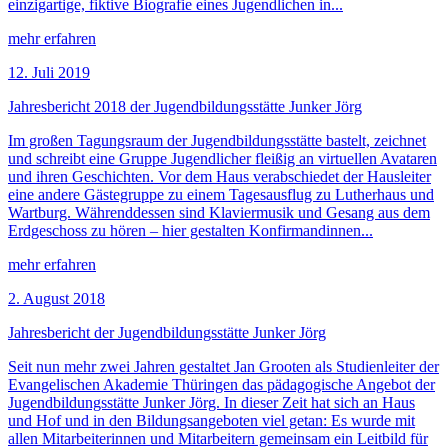
einzigartige, fiktive Biografie eines Jugendlichen in...
mehr erfahren
12. Juli 2019
Jahresbericht 2018 der Jugendbildungsstätte Junker Jörg
Im großen Tagungsraum der Jugendbildungsstätte bastelt, zeichnet
und schreibt eine Gruppe Jugendlicher fleißig an virtuellen Avataren
und ihren Geschichten. Vor dem Haus verabschiedet der Hausleiter
eine andere Gästegruppe zu einem Tagesausflug zu Lutherhaus und
Wartburg. Währenddessen sind Klaviermusik und Gesang aus dem
Erdgeschoss zu hören – hier gestalten Konfirmandinnen...
mehr erfahren
2. August 2018
Jahresbericht der Jugendbildungsstätte Junker Jörg
Seit nun mehr zwei Jahren gestaltet Jan Grooten als Studienleiter der
Evangelischen Akademie Thüringen das pädagogische Angebot der
Jugendbildungsstätte Junker Jörg. In dieser Zeit hat sich an Haus
und Hof und in den Bildungsangeboten viel getan: Es wurde mit
allen Mitarbeiterinnen und Mitarbeitern gemeinsam ein Leitbild für