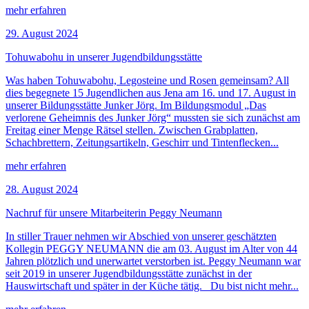
mehr erfahren
29. August 2024
Tohuwabohu in unserer Jugendbildungsstätte
Was haben Tohuwabohu, Legosteine und Rosen gemeinsam? All
dies begegnete 15 Jugendlichen aus Jena am 16. und 17. August in
unserer Bildungsstätte Junker Jörg. Im Bildungsmodul „Das
verlorene Geheimnis des Junker Jörg“ mussten sie sich zunächst am
Freitag einer Menge Rätsel stellen. Zwischen Grabplatten,
Schachbrettern, Zeitungsartikeln, Geschirr und Tintenflecken...
mehr erfahren
28. August 2024
Nachruf für unsere Mitarbeiterin Peggy Neumann
In stiller Trauer nehmen wir Abschied von unserer geschätzten
Kollegin PEGGY NEUMANN die am 03. August im Alter von 44
Jahren plötzlich und unerwartet verstorben ist. Peggy Neumann war
seit 2019 in unserer Jugendbildungsstätte zunächst in der
Hauswirtschaft und später in der Küche tätig. Du bist nicht mehr...