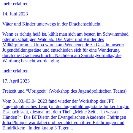
mehr erfahren
14. Juni 2023
Väter und Kinder unterwegs in der Drachenschlucht
Wenn es richtig heiß ist, kühlt man sich am besten im Schwimmbad
oder im schattigen Wald ab. Die Väter und Kinder des
Militärpfarramts Unna waren am Wochenende zu Gast in unserer
Jugendbildungsstätte und entschieden sich für eine Wanderung
durch die Drachenschlucht. Nachdem am Samstagvormittag die
Wartburg besucht wurde, ging...
mehr erfahren
17. April 2023
Freizeit und “Übrigzeit” (Workshop des Jugendpolitischen Teams)
Vom 31.03.-03.04.2023 fand wieder der Workshop des JPT
(Jugendpolitisches Team) in der Jugendbildungsstätte Junker Jörg in
Eisenach statt, diesmal mit dem Titel: „Meine Zeit… in wessen
Händen?“. Die BFDlerin der Evangelischen Akademie Thüringen
Julia Philipps war dabei und berichtet von ihren Erfahrungen und
Eindrücken: „In den knapp 3 Tagen...