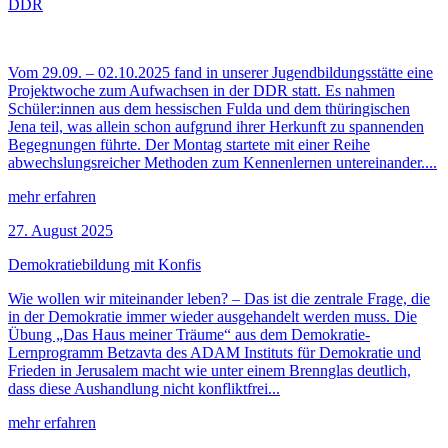
DDR
Vom 29.09. – 02.10.2025 fand in unserer Jugendbildungsstätte eine
Projektwoche zum Aufwachsen in der DDR statt. Es nahmen
Schüler:innen aus dem hessischen Fulda und dem thüringischen
Jena teil, was allein schon aufgrund ihrer Herkunft zu spannenden
Begegnungen führte. Der Montag startete mit einer Reihe
abwechslungsreicher Methoden zum Kennenlernen untereinander....
mehr erfahren
27. August 2025
Demokratiebildung mit Konfis
Wie wollen wir miteinander leben? – Das ist die zentrale Frage, die
in der Demokratie immer wieder ausgehandelt werden muss. Die
Übung „Das Haus meiner Träume“ aus dem Demokratie-
Lernprogramm Betzavta des ADAM Instituts für Demokratie und
Frieden in Jerusalem macht wie unter einem Brennglas deutlich,
dass diese Aushandlung nicht konfliktfrei...
mehr erfahren