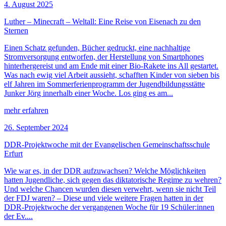
4. August 2025
Luther – Minecraft – Weltall: Eine Reise von Eisenach zu den
Sternen
Einen Schatz gefunden, Bücher gedruckt, eine nachhaltige
Stromversorgung entworfen, der Herstellung von Smartphones
hinterhergereist und am Ende mit einer Bio-Rakete ins All gestartet.
Was nach ewig viel Arbeit aussieht, schafften Kinder von sieben bis
elf Jahren im Sommerferienprogramm der Jugendbildungsstätte
Junker Jörg innerhalb einer Woche. Los ging es am...
mehr erfahren
26. September 2024
DDR-Projektwoche mit der Evangelischen Gemeinschaftsschule
Erfurt
Wie war es, in der DDR aufzuwachsen? Welche Möglichkeiten
hatten Jugendliche, sich gegen das diktatorische Regime zu wehren?
Und welche Chancen wurden diesen verwehrt, wenn sie nicht Teil
der FDJ waren? – Diese und viele weitere Fragen hatten in der
DDR-Projektwoche der vergangenen Woche für 19 Schüler:innen
der Ev....