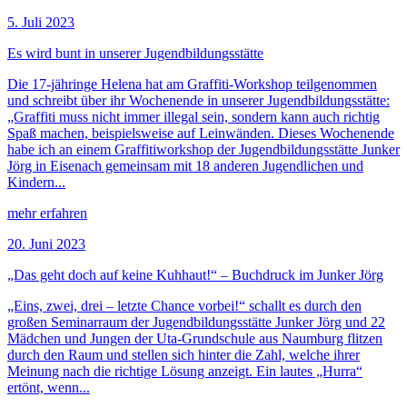
5. Juli 2023
Es wird bunt in unserer Jugendbildungsstätte
Die 17-jähringe Helena hat am Graffiti-Workshop teilgenommen
und schreibt über ihr Wochenende in unserer Jugendbildungsstätte:
„Graffiti muss nicht immer illegal sein, sondern kann auch richtig
Spaß machen, beispielsweise auf Leinwänden. Dieses Wochenende
habe ich an einem Graffitiworkshop der Jugendbildungsstätte Junker
Jörg in Eisenach gemeinsam mit 18 anderen Jugendlichen und
Kindern...
mehr erfahren
20. Juni 2023
„Das geht doch auf keine Kuhhaut!“ – Buchdruck im Junker Jörg
„Eins, zwei, drei – letzte Chance vorbei!“ schallt es durch den
großen Seminarraum der Jugendbildungsstätte Junker Jörg und 22
Mädchen und Jungen der Uta-Grundschule aus Naumburg flitzen
durch den Raum und stellen sich hinter die Zahl, welche ihrer
Meinung nach die richtige Lösung anzeigt. Ein lautes „Hurra“
ertönt, wenn...