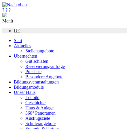
?
?
?
Menü
DE
Start
Aktuelles
Stellenangebote
Übernachten
Gut schlafen
Reservierungsanfrage
Preisliste
Besondere Angebote
Bildungsveranstaltungen
Bildungsmodule
Unser Haus
Leitbild
Geschichte
Haus & Anlage
360° Panoramen
Ausflugsziele
Schülerangebote
Freunde & Partner