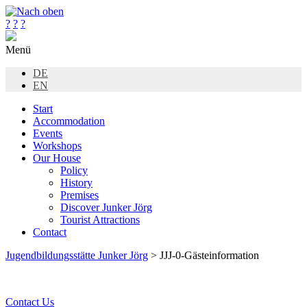
?
?
?
Menü
DE
EN
Start
Accommodation
Events
Workshops
Our House
Policy
History
Premises
Discover Junker Jörg
Tourist Attractions
Contact
Jugendbildungsstätte Junker Jörg
> JJJ-0-Gästeinformation
Contact Us