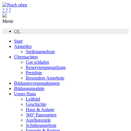
?
?
?
Menü
DE
Start
Aktuelles
Stellenangebote
Übernachten
Gut schlafen
Reservierungsanfrage
Preisliste
Besondere Angebote
Bildungsveranstaltungen
Bildungsmodule
Unser Haus
Leitbild
Geschichte
Haus & Anlage
360° Panoramen
Ausflugsziele
Schülerangebote
Freunde & Partner